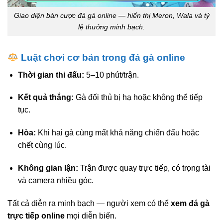
Giao diện bàn cược đá gà online — hiển thị Meron, Wala và tỷ
lệ thưởng minh bạch.
Luật chơi cơ bản trong đá gà online
Thời gian thi đấu:
5–10 phút/trận.
Kết quả thắng:
Gà đối thủ bị hạ hoặc không thể tiếp
tục.
Hòa:
Khi hai gà cùng mất khả năng chiến đấu hoặc
chết cùng lúc.
Không gian lận:
Trận được quay trực tiếp, có trọng tài
và camera nhiều góc.
Tất cả diễn ra minh bạch — người xem có thể
xem đá gà
trực tiếp online
mọi diễn biến.