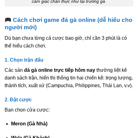
cảm giác chân thực như tại trường gà.
Cách chơi game đá gà online (dễ hiểu cho
người mới)
Dù bạn chưa từng cá cược bao giờ, chỉ cần 3 phút là có
thể hiểu cách chơi.
1. Chọn trận đấu
Các sàn
đá gà online trực tiếp hôm nay
thường liệt kê
danh sách trận, hiển thị thông tin hai chiến kê: trọng lượng,
thành tích, xuất xứ (Campuchia, Philippines, Thái Lan, v.v).
2. Đặt cược
Bạn chọn cửa cược:
Meron (Gà Nhà)
Wala (Gà Khách)