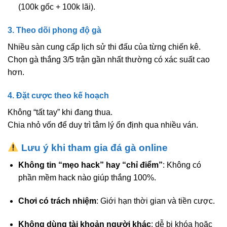
(100k gốc + 100k lãi).
3. Theo dõi phong độ gà
Nhiều sàn cung cấp lịch sử thi đấu của từng chiến kê.
Chọn gà thắng 3/5 trận gần nhất thường có xác suất cao
hơn.
4. Đặt cược theo kế hoạch
Không “tất tay” khi đang thua.
Chia nhỏ vốn để duy trì tâm lý ổn định qua nhiều ván.
Lưu ý khi tham gia đá gà online
Không tin “mẹo hack” hay “chỉ điểm”
: Không có
phần mềm hack nào giúp thắng 100%.
Chơi có trách nhiệm
: Giới hạn thời gian và tiền cược.
Không dùng tài khoản người khác
: dễ bị khóa hoặc