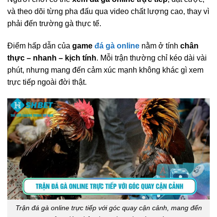
và theo dõi từng pha đấu qua video chất lượng cao, thay vì
phải đến trường gà thực tế.
Điểm hấp dẫn của
game
đá gà online
nằm ở tính
chân
thực – nhanh – kịch tính
. Mỗi trận thường chỉ kéo dài vài
phút, nhưng mang đến cảm xúc mạnh không khác gì xem
trực tiếp ngoài đời thật.
Trận đá gà online trực tiếp với góc quay cận cảnh, mang đến