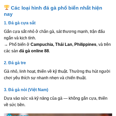
Các loại hình đá gà phổ biến nhất hiện
nay
1. Đá gà cựa sắt
Gắn cựa sắt nhỏ ở chân gà, sát thương mạnh, trận đấu
ngắn và kịch tính.
→ Phổ biến ở
Campuchia, Thái Lan, Philippines
, và trên
các sàn
đá gà online 88
.
2. Đá gà tre
Gà nhỏ, linh hoạt, thiên về kỹ thuật. Thường thu hút người
chơi yêu thích sự nhanh nhẹn và chiến thuật.
3. Đá gà nòi (Việt Nam)
Dựa vào sức và kỹ năng của gà — không gắn cựa, thiên
về sức bền.