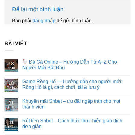
Để lại một bình luận
Bạn phải
đăng nhập
để gửi bình luận.
BÀI VIẾT
Đá Gà Online – Hướng Dẫn Từ A–Z Cho
18
Người Mới Bắt Đầu
Th10
Game Rồng Hổ — Hướng dẫn cho người mới:
18
Rồng Hổ là gì, cách chơi, tải & lưu ý
Th10
Khuyến mãi Shbet – ưu đãi ngập tràn cho mọi
11
thành viên
Th11
Rút tiền Shbet – Cách thức thực hiện giao dịch
11
đơn giản
Th11