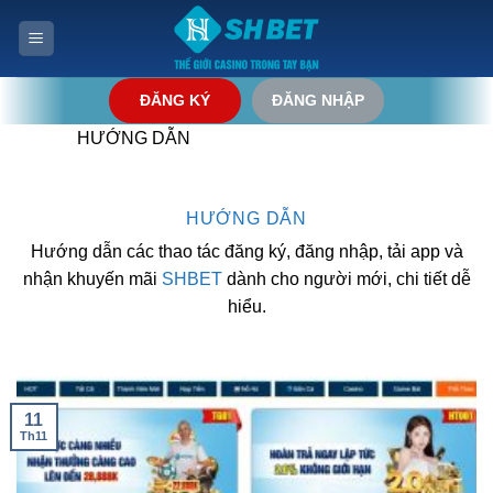
Bỏ
qua
nội
dung
ĐĂNG KÝ
ĐĂNG NHẬP
Home
»
HƯỚNG DẪN
HƯỚNG DẪN
Hướng dẫn các thao tác đăng ký, đăng nhập, tải app và
nhận khuyến mãi
SHBET
dành cho người mới, chi tiết dễ
hiểu.
11
Th11