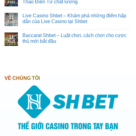
Thao Điện Tử chất lượng
Th11
Live Casino Shbet – Khám phá những điểm hấp
11
dẫn của Live Casino tại Shbet
Th11
Baccarat Shbet – Luật chơi, cách chơi cho cược
11
thủ mới bắt đầu
Th11
VỀ CHÚNG TÔI