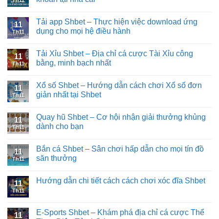
Th11
Tải app Shbet – Thực hiện việc download ứng
11
dụng cho mọi hệ điều hành
Th11
Tải Xỉu Shbet – Địa chỉ cá cược Tài Xỉu công
11
bằng, minh bạch nhất
Th11
Xổ số Shbet – Hướng dẫn cách chơi Xổ số đơn
11
giản nhất tại Shbet
Th11
Quay hũ Shbet – Cơ hội nhận giải thưởng khủng
11
dành cho bạn
Th11
Bắn cá Shbet – Sân chơi hấp dẫn cho mọi tín đồ
11
săn thưởng
Th11
Hướng dẫn chi tiết cách cách chơi xóc đĩa Shbet
11
Th11
E-Sports Shbet – Khám phá địa chỉ cá cược Thể
11